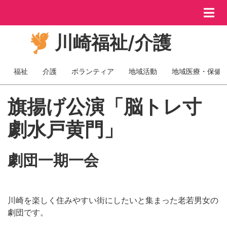
メ
イ
ン
川崎福祉/介護
コ
ン
テ
福祉
介護
ボランティア
地域活動
地域医療・保健
Post
ン
ツ
カ
はじめてのスマホ寺子
はじめてのスマホ寺子
セミナー：障がいのな
ひな祭り寸劇を上演
若年性パーキンソン病
日中の居場所を募集
旗揚げ公演「脳トレ寸
旗揚げ公演「脳トレ寸
に
テ
移
屋講座
屋講座
い社会の実現に向けて
患者の為の「きぼうの
劇水戸黄門」
劇水戸黄門」
動
ゴ
劇団一期一会
高次脳機能障害者の居場所募
会」
リ
はじめてのスマホ寺
はじめてのスマホ寺
オンラインセミナー
劇団一期一会
劇団一期一会
集中
ー
3月は、恒春園デイサービスにて、ひな祭り寸劇を上演し
一人は独りじゃない「きぼう
子屋講座
子屋講座
(Categories)
ました。
の会」
若年性パーキンソン病患者は、日々様々な社や会的困難を
川崎を楽しく住みやすい街にしたいと集まった老若男女の
川崎を楽しく住みやすい街にしたいと集まった老若男女の
当事者には自覚がないことが多く、周囲の理解も進まない
前列左からお内裏様（さーや）、お雛様（ミチコ・デラッ
抱えて暮らしています。
劇団です。
劇団です。
どなたでも 何回でも 無
どなたでも 何回でも 無
ために、生きづらさを抱える方が多いです。
クス）、後列左から瓦版屋（ズンバ・セニョリータ）、巫