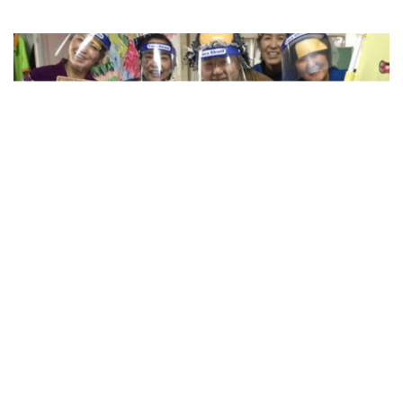
当事者研究とは、障害や病気をもっている本人が仲間の力
女（ひとみ）です。
料！
料！
支援の方法のひとつとして、当事者同士が語り合ったり、
を借りながら症状や生活上の苦労・困りごとを研究するこ
一緒の時間をすごすことが有効と言われていますが、
とです。
はじめての方向けです！ スマホを持っ
はじめての方向けです！ スマホを持っ
ているけど使い方がわからない、な
ているけど使い方がわからない、な
ど。
ど。
参加者全員にスマホアプリ入門テキスト本を差し上げま
参加者全員にスマホアプリ入門テキスト本を差し上げま
す！
す！