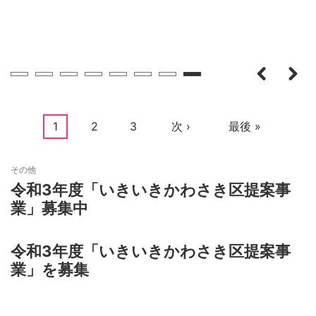
カ
1
ペ
2
ペ
3
次
次 ›
最
最後 »
ペ
レ
ー
ー
ペ
終
ー
ン
ジ
ジ
ー
ペ
その他
ジ
令和3年度「いきいきかわさき区提案事
送
ト
ジ
ー
業」募集中
り
ペ
ジ
ー
令和3年度「いきいきかわさき区提案事
ジ
業」を募集