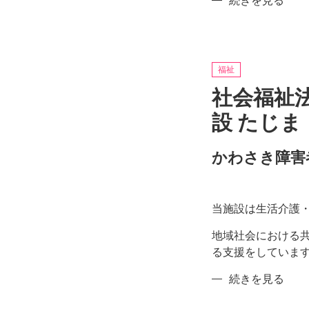
特
続きを見る
の
定
非
営
利
福祉
活
社会福祉
動
法
設 たじま
人
エ
かわさき障害
ミ
フ
ル
当施設は生活介護
エ
ミ
地域社会における
フ
る支援をしていま
ル
社
続きを見る
川
会
崎