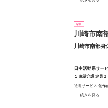
房
域
ウ
活
ィ
動
ン
支
福祉
ド
援
ウ
川崎市南
セ
の
ン
川崎市南部身
タ
ー
糸
ぐ
日中活動系サー
る
ま
１ 生活介護 定員２
の
送迎サービス 創作
川
続きを見る
崎
市