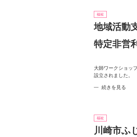
南
部
福祉
身
地域活動
体
障
特定非営
害
者
福
祉
大師ワークショッ
館
設立されました。
作
業
地
続きを見る
室
域
飛
活
行
動
船
支
福祉
の
援
川崎市ふ
セ