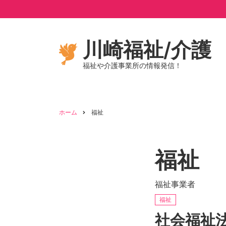
メ
イ
ン
コ
川崎福祉/介護
ン
福祉や介護事業所の情報発信！
テ
ン
ツ
に
ホーム
福祉
移
パ
動
ン
福祉
く
福祉事業者
ず
福祉
社会福祉法