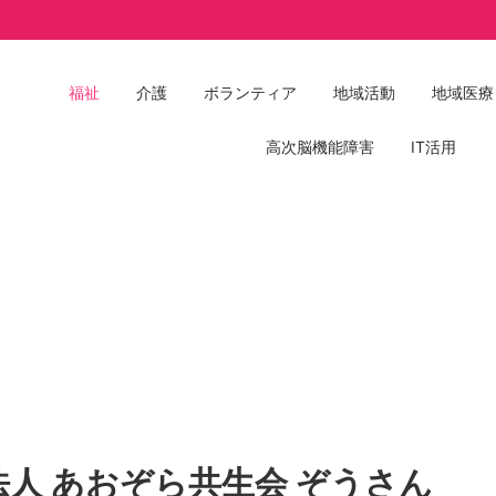
Post
福祉
介護
ボランティア
地域活動
地域医療
高次脳機能障害
IT活用
カ
テ
ゴ
リ
ー
(Categories)
人 あおぞら共生会 ぞうさん