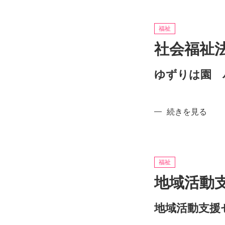
福
の
祉
法
福祉
人
社会福祉
川
崎
ゆずりは園 
聖
風
福
祉
社
続きを見る
会
会
か
福
わ
祉
さ
法
福祉
き
人
地域活動
障
育
害
桜
地域活動支援
者
福
福
祉