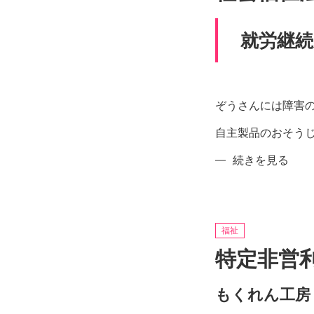
就労継
ぞうさんには障害
自主製品のおそう
社
続きを見る
会
福
祉
法
福祉
人
特定非営
あ
お
もくれん工房
ぞ
ら