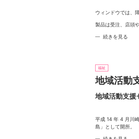
祉
会
施
ゆ
ウィンドウでは、
設
ず
製品は受注、店頭
た
り
じ
は
地
続きを見る
ま
園
域
の
パ
活
パ
動
ゲ
支
福祉
ー
援
地域活動
ノ
セ
の
ン
地域活動支援
タ
ー
手
作
平成 14 年 4 
り
島」として開所。
工
地
続きを見る