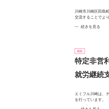
共
生
川崎市川崎区田島
会
交流することでよ
ぞ
特
続きを見る
う
定
さ
非
ん
営
の
利
福祉
活
特定非営
動
法
就労継続
人
も
く
れ
エミフル川崎は、
ん
を行っています。
工
房