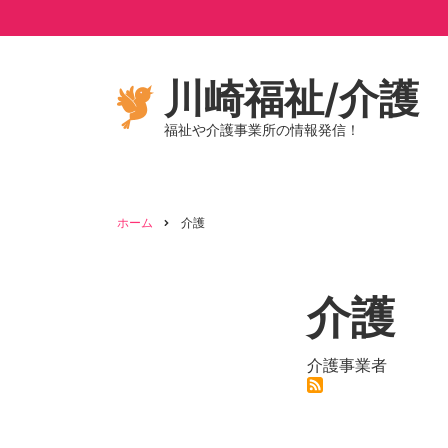
メ
イ
ン
コ
川崎福祉/介護
ン
福祉や介護事業所の情報発信！
テ
ン
ツ
に
ホーム
介護
移
パ
動
ン
介護
く
介護事業者
ず