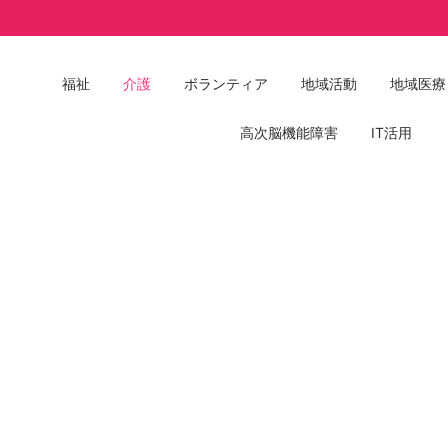
Post
福祉
介護
ボランティア
地域活動
地域医療
高次脳機能障害
IT活用
カ
テ
ゴ
リ
ー
(Categories)