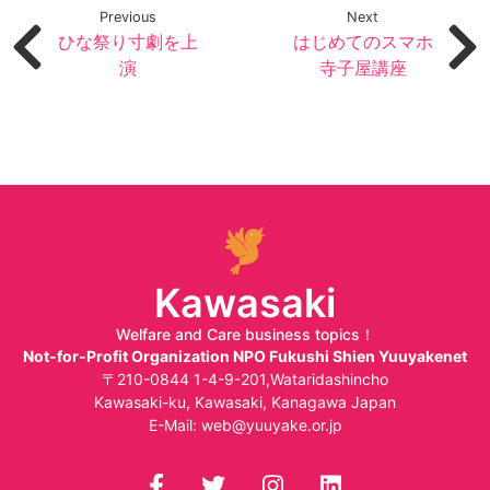
Previous
Next
ひな祭り寸劇を上
はじめてのスマホ
演
寺子屋講座
Kawasaki
Welfare and Care business topics！
Not-for-Profit Organization NPO Fukushi Shien Yuuyakenet
〒210-0844 1-4-9-201,Wataridashincho
Kawasaki-ku, Kawasaki, Kanagawa Japan
E-Mail:
web@yuuyake.or.jp