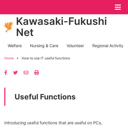
Skip
to
main
Kawasaki-Fukushi
content
Net
Welfare
Nursing & Care
Volunteer
Regional Activity
Post
Categories
Home
How to use IT useful functions
Breadcrumb
Useful Functions
Introducing useful functions that are useful on PCs,