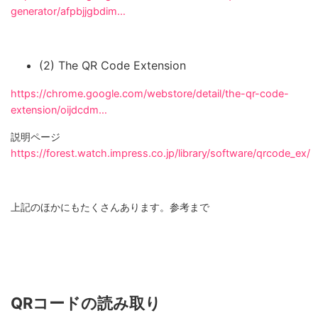
generator/afpbjjgbdim…
(2) The QR Code Extension
https://chrome.google.com/webstore/detail/the-qr-code-
extension/oijdcdm…
説明ページ
https://forest.watch.impress.co.jp/library/software/qrcode_ex/
上記のほかにもたくさんあります。参考まで
QRコードの読み取り