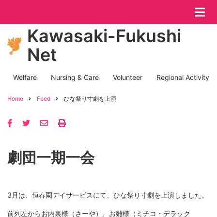
Skip
to
main
Kawasaki-Fukushi
content
Net
Welfare
Nursing & Care
Volunteer
Regional Activity
Post
Categories
Home
Feed
ひな祭り寸劇を上演
Breadcrumb
劇団一期一会
3月は、恒春園デイサービスにて、ひな祭り寸劇を上演しました。
前列左からお内裏様（さーや）、お雛様（ミチコ・デラック